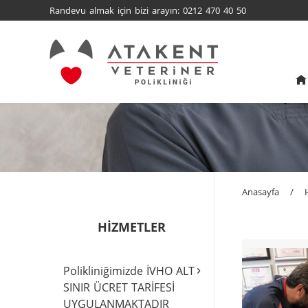
Randevu almak için bizi arayın: 0212 470 40 50
Anasayfa
/
HİZMETLER
›
Polikliniğimizde İVHO ALT
SINIR ÜCRET TARİFESİ
UYGULANMAKTADIR