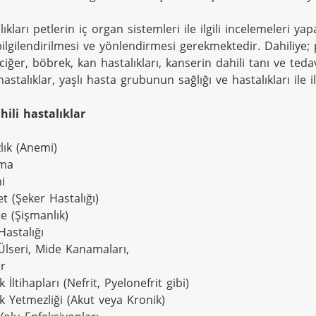
lıkları petlerin iç organ sistemleri ile ilgili incelemeleri ya
ilgilendirilmesi ve yönlendirmesi gerekmektedir. Dahiliye; 
ciğer, böbrek, kan hastalıkları, kanserin dahili tanı ve tedav
 hastalıklar, yaşlı hasta grubunun sağlığı ve hastalıkları ile ilg
hili hastalıklar
lık (Anemi)

ma



t (Şeker Hastalığı)

e (Şişmanlık)

Hastalığı

Ülseri, Mide Kanamaları,

r

 İltihapları (Nefrit, Pyelonefrit gibi)

k Yetmezliği (Akut veya Kronik)
