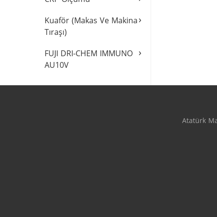
›
Kuaför (Makas Ve Makina
Tıraşı)
›
FUJI DRI-CHEM IMMUNO
AU10V
Atatürk Ma