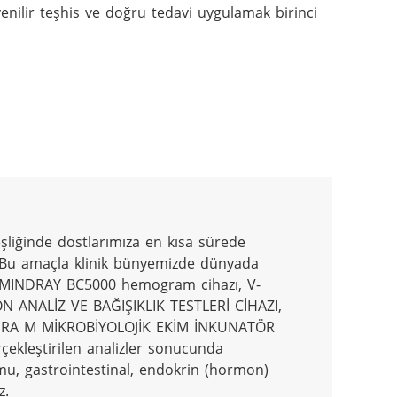
nilir teşhis ve doğru tedavi uygulamak birinci 
şliğinde dostlarımıza en kısa sürede 
. Bu amaçla klinik bünyemizde dünyada 
 ve MINDRAY BC5000 hemogram cihazı, V-
NALİZ VE BAĞIŞIKLIK TESTLERİ CİHAZI, 
RA M MİKROBİYOLOJİK EKİM İNKUNATÖR 
ekleştirilen analizler sonucunda 
mu, gastrointestinal, endokrin (hormon) 
.
