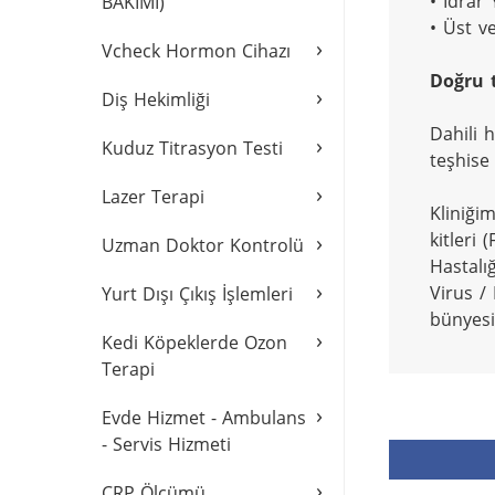
• İdrar 
BAKIMI)
• Üst ve
›
Vcheck Hormon Cihazı
Doğru 
›
Diş Hekimliği
Dahili 
›
Kuduz Titrasyon Testi
teşhise u
›
Lazer Terapi
Kliniği
kitleri
›
Uzman Doktor Kontrolü
Hastalı
›
Virus / 
Yurt Dışı Çıkış İşlemleri
bünyesi
›
Kedi Köpeklerde Ozon
Terapi
›
Evde Hizmet - Ambulans
- Servis Hizmeti
›
CRP Ölçümü