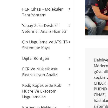
›
PCR Cihazı - Moleküler
Tanı Yöntemi
›
Yapay Zeka Destekli
Veteriner Analiz Hizmeti
›
Çip Uygulama Ve ATS İTS
Sistemine Kayıt
›
Dijital Röntgen
Dahiliye
Modern 
›
PCR Ve Nükleik Asit
güvenil
Ekstraksiyon Analiz
seçkin 
CHECK 
›
Kedi, Köpeklerde Kök
PHENIX
Hücre Ve Eksozom
CİHAZI,
Uygulamaları
hastala
sistemle
›
Koruyucu Hekimlik