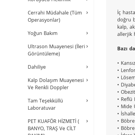
›
İç hasta
Cerrahi Müdahale (Tüm
doğru b
Operasyonlar)
kalp, ak
›
Yoğun Bakım
allerjik
›
Ultrason Muayenesi (İleri
Bazı da
Görüntüleme)
• Kansız
›
Dahiliye
• Lenfo
• Lösemi
›
Kalp Dolaşım Muayenesi
• Diyabe
Ve Renkli Doppler
• Obezit
• Reflü 
›
Tam Teşekküllü
• Mide 
Laboratuvar
• İshalle
›
• Böbrek
PET KUAFÖR HİZMETİ (
• Böbre
BANYO, TRAŞ Ve CİLT