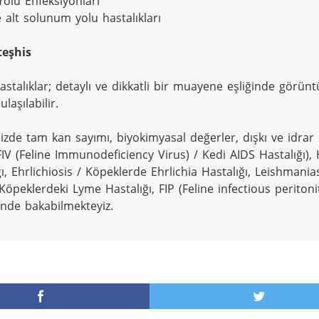
Yolu Enfeksiyonları

 alt solunum yolu hastalıkları

teşhis
hastalıklar; detaylı ve dikkatli bir muayene eşliğinde görünt
laşılabilir.

mizde tam kan sayımı, biyokimyasal değerler, dışkı ve idrar 
 (FIV (Feline Immunodeficiency Virus) / Kedi AIDS Hastalığı
ğı, Ehrlichiosis / Köpeklerde Ehrlichia Hastalığı, Leishmani
Köpeklerdeki Lyme Hastalığı, FIP (Feline infectious peritonitis
nde bakabilmekteyiz.