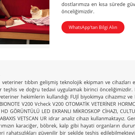
dostlarımıza en kısa sürede güve
önceliğimizdir.
WhatsApp'tan Bilgi Alın


veteriner tıbbın gelişmiş teknolojik ekipman ve cihazları e
ir teşhis ve doğru tedavi uygulamak birinci önceliğimizdir
veteriner hekimlerin kullandığı FUJİ biyokimya cihazımız
BIONOTE V200 Vcheck V200 OTOMATİK VETERİNER HORMON A
 HD GÖRÜNTÜLÜ LED EKRANLI MİKROSKOP CİHAZI, CULTU
 ABAXIS VETSCAN UR idrar analiz cihazı kullanmaktayız. Gerç
rımızın karaciğer, böbrek, kalp gibi hayati organların duru
ri rahatsızlıkları güvenilir bir şekilde teşhis edilebilmekteyiz