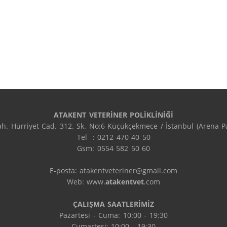
ATAKENT VETERİNER POLİKLİNİĞİ
h. Hürriyet Cad. 312. Sk. No:6 Küçükçekmece / İstanbul (Arena Par
Tel  : 0212 470 40 50

Gsm: 0554 582 50 60

E-posta: atakentveteriner@gmail.com

Web: www.
atakentvet
.com

ÇALIŞMA SAATLERİMİZ
Pazartesi - Cuma: 10:00 - 19:30

Cumartesi: 10:00 - 19:30
